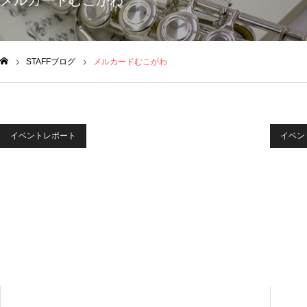
メルカードむこがわ
STAFFブログ
メルカードむこがわ
ム
イベントレポート
イベン