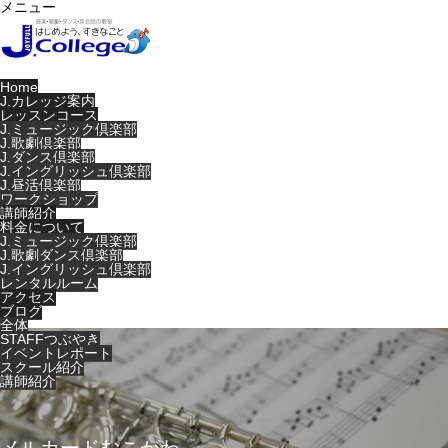
メニュー
Home
J.カレッジ案内
レッスンコース
J.ミュージック倶楽部
J.歌劇倶楽部
J.ダンス倶楽部
J.イングリッシュ倶楽部
J.昼活倶楽部
ワークショップ
講師紹介
料金について
J.ミュージック倶楽部
J.歌劇ダンス倶楽部
J.イングリッシュ倶楽部
レンタルルーム
アクセス
ブログ
全体
STAFFつぶやき
イベントレポート
スクール紹介
講師紹介