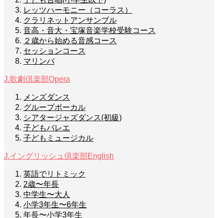
レッツハーモニー（コーラス）
クラリネットアンサンブル
音高・音大・宝塚音楽学校受験コース
２歳から始める音感コース
セッションコース
マリンバ
J.歌劇倶楽部
Opera
メンズダンス
グループボーカル
シアタージャズダンス(初級)
子どもバレエ
子どもミュージカル
J.イングリッシュ倶楽部
English
英語でリトミック
2歳〜年長
中学生〜大人
小学3年生〜6年生
年長〜小学3年生