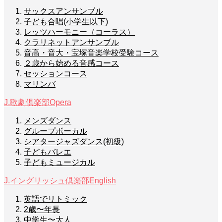
サックスアンサンブル
子ども合唱(小学生以下)
レッツハーモニー（コーラス）
クラリネットアンサンブル
音高・音大・宝塚音楽学校受験コース
２歳から始める音感コース
セッションコース
マリンバ
J.歌劇倶楽部
Opera
メンズダンス
グループボーカル
シアタージャズダンス(初級)
子どもバレエ
子どもミュージカル
J.イングリッシュ倶楽部
English
英語でリトミック
2歳〜年長
中学生〜大人