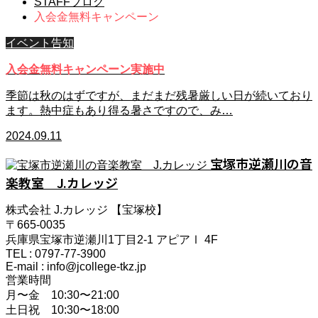
STAFFブログ
入会金無料キャンペーン
イベント告知
入会金無料キャンペーン実施中
季節は秋のはずですが、まだまだ残暑厳しい日が続いており
ます。熱中症もあり得る暑さですので、み…
2024.09.11
宝塚市逆瀬川の音
楽教室 J.カレッジ
株式会社 J.カレッジ 【宝塚校】
〒665-0035
兵庫県宝塚市逆瀬川1丁目2-1 アピアⅠ 4F
TEL : 0797-77-3900
E-mail : info@jcollege-tkz.jp
営業時間
月〜金 10:30〜21:00
土日祝 10:30〜18:00