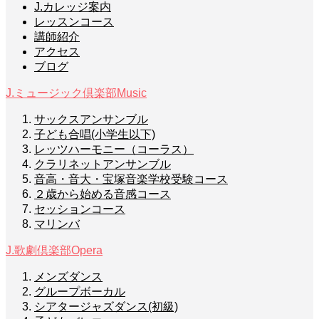
J.カレッジ案内
レッスンコース
講師紹介
アクセス
ブログ
J.ミュージック倶楽部
Music
サックスアンサンブル
子ども合唱(小学生以下)
レッツハーモニー（コーラス）
クラリネットアンサンブル
音高・音大・宝塚音楽学校受験コース
２歳から始める音感コース
セッションコース
マリンバ
J.歌劇倶楽部
Opera
メンズダンス
グループボーカル
シアタージャズダンス(初級)