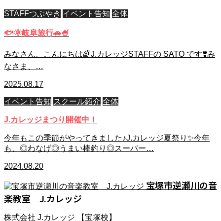
STAFFつぶやき
イベント告知
全体
🐟🌞岐阜旅行🚗🍧
みなさん、こんにちは🌈J.カレッジSTAFFの SATO です❣️み
なさま、…
2025.08.17
イベント告知
スクール紹介
全体
J.カレッジまつり開催中！
今年もこの季節がやってきました♪J.カレッジ夏祭り✨今年
も、◎わなげ◎うまい棒釣り◎スーパー…
2024.08.20
宝塚市逆瀬川の音
楽教室 J.カレッジ
株式会社 J.カレッジ 【宝塚校】