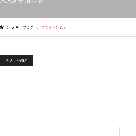
大人から始める
STAFFブログ
大人から始める
ム
スクール紹介