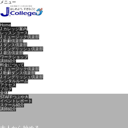
メニュー
Home
J.カレッジ案内
レッスンコース
J.ミュージック倶楽部
J.歌劇倶楽部
J.ダンス倶楽部
J.イングリッシュ倶楽部
J.昼活倶楽部
ワークショップ
講師紹介
料金について
J.ミュージック倶楽部
J.歌劇ダンス倶楽部
J.イングリッシュ倶楽部
レンタルルーム
アクセス
ブログ
全体
STAFFつぶやき
イベントレポート
スクール紹介
講師紹介