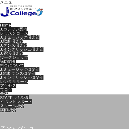
メニュー
Home
J.カレッジ案内
レッスンコース
J.ミュージック倶楽部
J.歌劇倶楽部
J.ダンス倶楽部
J.イングリッシュ倶楽部
J.昼活倶楽部
ワークショップ
講師紹介
料金について
J.ミュージック倶楽部
J.歌劇ダンス倶楽部
J.イングリッシュ倶楽部
レンタルルーム
アクセス
ブログ
全体
STAFFつぶやき
イベントレポート
スクール紹介
講師紹介