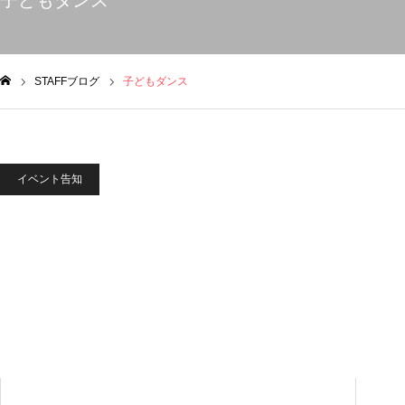
子どもダンス
STAFFブログ
子どもダンス
ム
イベント告知