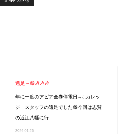
STAFFつぶやき
遠足～😃🎶🎶🎶
年に一度のアピア全巻停電日→J.カレッ
ジ スタッフの遠足でした😄今回は志賀
の近江八幡に行…
2026.01.26