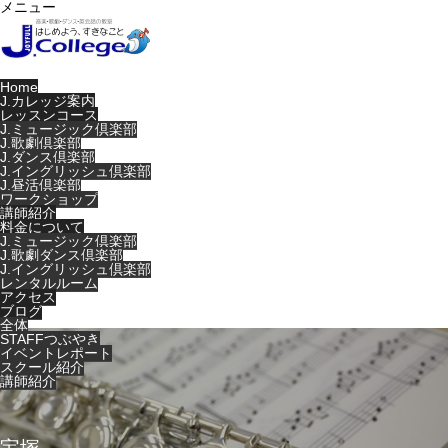
メニュー
Home
J.カレッジ案内
レッスンコース
J.ミュージック倶楽部
J.歌劇倶楽部
J.ダンス倶楽部
J.イングリッシュ倶楽部
J.昼活倶楽部
ワークショップ
講師紹介
料金について
J.ミュージック倶楽部
J.歌劇ダンス倶楽部
J.イングリッシュ倶楽部
レンタルルーム
アクセス
ブログ
全体
STAFFつぶやき
イベントレポート
スクール紹介
講師紹介