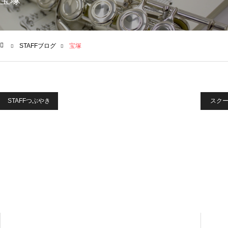
宝塚
STAFFブログ
宝塚
ム
STAFFつぶやき
スク