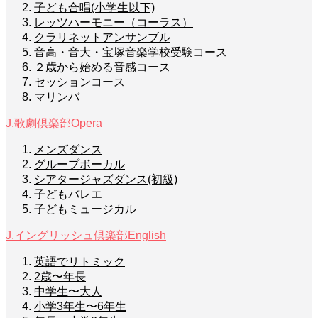
子ども合唱(小学生以下)
レッツハーモニー（コーラス）
クラリネットアンサンブル
音高・音大・宝塚音楽学校受験コース
２歳から始める音感コース
セッションコース
マリンバ
J.歌劇倶楽部
Opera
メンズダンス
グループボーカル
シアタージャズダンス(初級)
子どもバレエ
子どもミュージカル
J.イングリッシュ倶楽部
English
英語でリトミック
2歳〜年長
中学生〜大人
小学3年生〜6年生