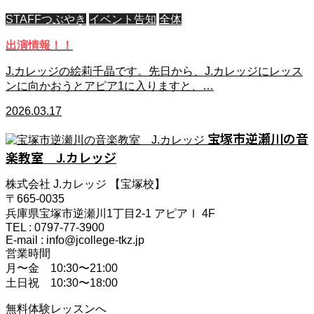
STAFFつぶやき
イベント告知
全体
出演情報！！
J.カレッジの絵莉千晶です。先日から、J.カレッジにレッス
ンに向かおうとアピア1に入りますと、…
2026.03.17
宝塚市逆瀬川の音
楽教室 J.カレッジ
株式会社 J.カレッジ 【宝塚校】
〒665-0035
兵庫県宝塚市逆瀬川1丁目2-1 アピアⅠ 4F
TEL : 0797-77-3900
E-mail : info@jcollege-tkz.jp
営業時間
月〜金 10:30〜21:00
土日祝 10:30〜18:00
無料体験レッスンへ