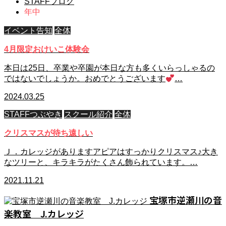
STAFFブログ
年中
イベント告知
全体
4月限定おけいこ体験会
本日は25日、卒業や卒園が本日な方も多くいらっしゃるの
ではないでしょうか。おめでとうございます
…
2024.03.25
STAFFつぶやき
スクール紹介
全体
クリスマスが待ち遠しい
Ｊ．カレッジがありますアピアはすっかりクリスマス♪大き
なツリーと、キラキラがたくさん飾られています。…
2021.11.21
宝塚市逆瀬川の音
楽教室 J.カレッジ