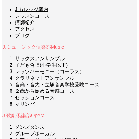
J.カレッジ案内
レッスンコース
講師紹介
アクセス
ブログ
J.ミュージック倶楽部
Music
サックスアンサンブル
子ども合唱(小学生以下)
レッツハーモニー（コーラス）
クラリネットアンサンブル
音高・音大・宝塚音楽学校受験コース
２歳から始める音感コース
セッションコース
マリンバ
J.歌劇倶楽部
Opera
メンズダンス
グループボーカル