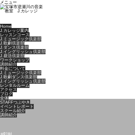
メニュー
Home
J.カレッジ案内
レッスンコース
J.ミュージック倶楽部
J.歌劇倶楽部
J.ダンス倶楽部
J.イングリッシュ倶楽部
J.昼活倶楽部
ワークショップ
講師紹介
料金について
J.ミュージック倶楽部
J.歌劇ダンス倶楽部
J.イングリッシュ倶楽部
レンタルルーム
アクセス
ブログ
全体
STAFFつぶやき
イベントレポート
スクール紹介
講師紹介