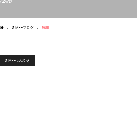
感謝
STAFFブログ
感謝
ム
STAFFつぶやき