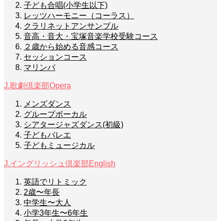
子ども合唱(小学生以下)
レッツハーモニー（コーラス）
クラリネットアンサンブル
音高・音大・宝塚音楽学校受験コース
２歳から始める音感コース
セッションコース
マリンバ
J.歌劇倶楽部
Opera
メンズダンス
グループボーカル
シアタージャズダンス(初級)
子どもバレエ
子どもミュージカル
J.イングリッシュ倶楽部
English
英語でリトミック
2歳〜年長
中学生〜大人
小学3年生〜6年生