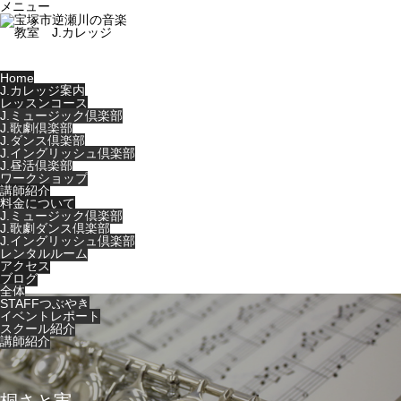
メニュー
Home
J.カレッジ案内
レッスンコース
J.ミュージック倶楽部
J.歌劇倶楽部
J.ダンス倶楽部
J.イングリッシュ倶楽部
J.昼活倶楽部
ワークショップ
講師紹介
料金について
J.ミュージック倶楽部
J.歌劇ダンス倶楽部
J.イングリッシュ倶楽部
レンタルルーム
アクセス
ブログ
全体
STAFFつぶやき
イベントレポート
スクール紹介
講師紹介