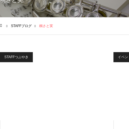
桐さと実
STAFFブログ
桐さと実
ム
STAFFつぶやき
イベン