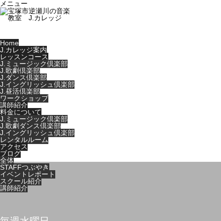
メニュー
Home
J.カレッジ案内
レッスンコース
J.ミュージック倶楽部
J.歌劇倶楽部
J.ダンス倶楽部
J.イングリッシュ倶楽部
J.昼活倶楽部
ワークショップ
講師紹介
料金について
J.ミュージック倶楽部
J.歌劇ダンス倶楽部
J.イングリッシュ倶楽部
レンタルルーム
アクセス
ブログ
全体
STAFFつぶやき
イベントレポート
スクール紹介
講師紹介