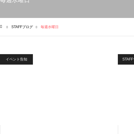
毎週水曜日
STAFFブログ
毎週水曜日
ム
イベント告知
STAF