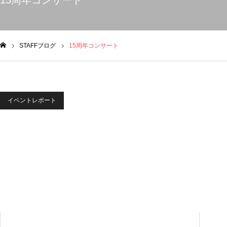
15周年コンサート
STAFFブログ
15周年コンサート
ム
イベントレポート