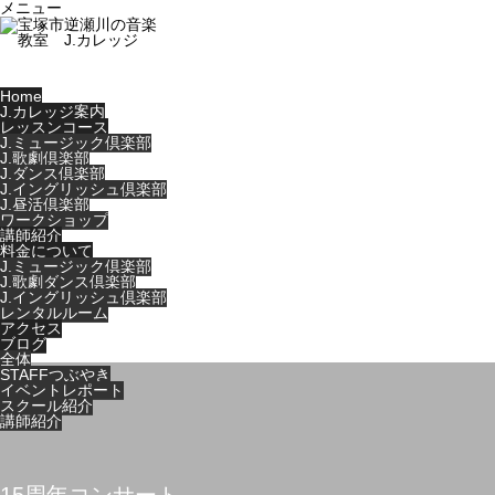
メニュー
Home
J.カレッジ案内
レッスンコース
J.ミュージック倶楽部
J.歌劇倶楽部
J.ダンス倶楽部
J.イングリッシュ倶楽部
J.昼活倶楽部
ワークショップ
講師紹介
料金について
J.ミュージック倶楽部
J.歌劇ダンス倶楽部
J.イングリッシュ倶楽部
レンタルルーム
アクセス
ブログ
全体
STAFFつぶやき
イベントレポート
スクール紹介
講師紹介