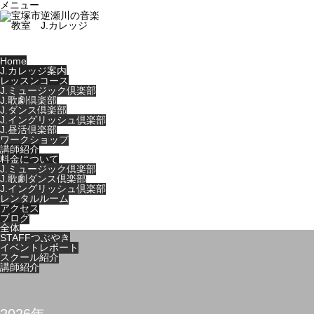
メニュー
Home
J.カレッジ案内
レッスンコース
J.ミュージック倶楽部
J.歌劇倶楽部
J.ダンス倶楽部
J.イングリッシュ倶楽部
J.昼活倶楽部
ワークショップ
講師紹介
料金について
J.ミュージック倶楽部
J.歌劇ダンス倶楽部
J.イングリッシュ倶楽部
レンタルルーム
アクセス
ブログ
全体
STAFFつぶやき
イベントレポート
スクール紹介
講師紹介