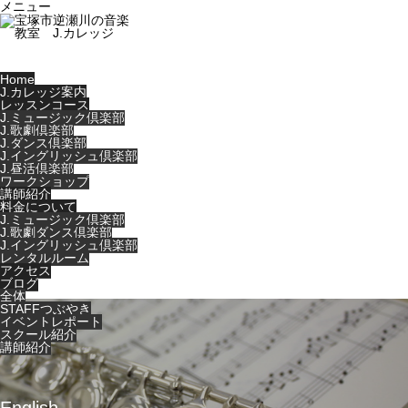
メニュー
Home
J.カレッジ案内
レッスンコース
J.ミュージック倶楽部
J.歌劇倶楽部
J.ダンス倶楽部
J.イングリッシュ倶楽部
J.昼活倶楽部
ワークショップ
講師紹介
料金について
J.ミュージック倶楽部
J.歌劇ダンス倶楽部
J.イングリッシュ倶楽部
レンタルルーム
アクセス
ブログ
全体
STAFFつぶやき
イベントレポート
スクール紹介
講師紹介