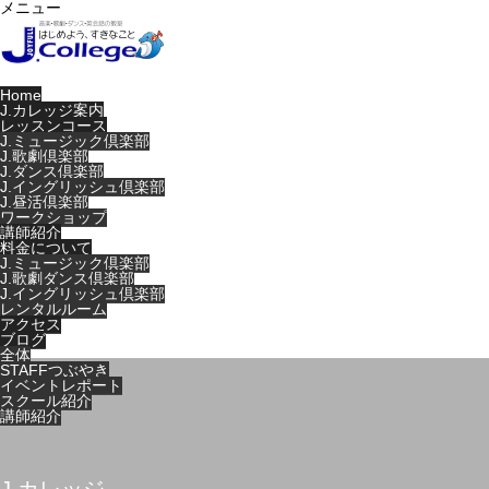
メニュー
Home
J.カレッジ案内
レッスンコース
J.ミュージック倶楽部
J.歌劇倶楽部
J.ダンス倶楽部
J.イングリッシュ倶楽部
J.昼活倶楽部
ワークショップ
講師紹介
料金について
J.ミュージック倶楽部
J.歌劇ダンス倶楽部
J.イングリッシュ倶楽部
レンタルルーム
アクセス
ブログ
全体
STAFFつぶやき
イベントレポート
スクール紹介
講師紹介