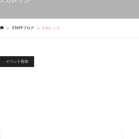
J.カレッジ
STAFFブログ
J.カレッジ
ム
イベント告知