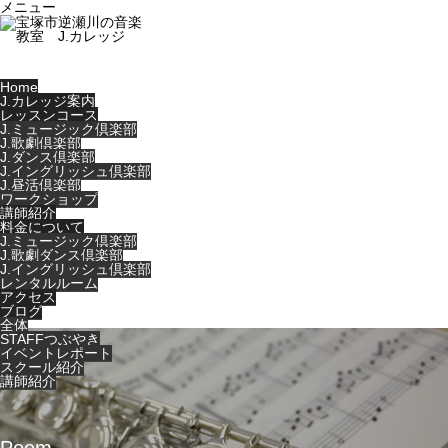
メニュー
Home
J.カレッジ案内
レッスンコース
J.ミュージック倶楽部
J.歌劇倶楽部
J.ダンス倶楽部
J.イングリッシュ倶楽部
J.昼活倶楽部
ワークショップ
講師紹介
料金について
J.ミュージック倶楽部
J.歌劇ダンス倶楽部
J.イングリッシュ倶楽部
レンタルルーム
アクセス
ブログ
全体
STAFFつぶやき
イベントレポート
スクール紹介
講師紹介