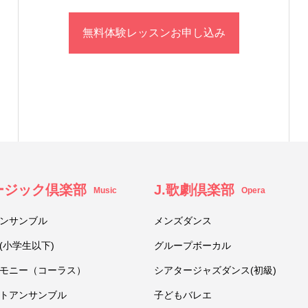
無料体験レッスンお申し込み
ュージック倶楽部
J.歌劇倶楽部
Music
Opera
ンサンブル
メンズダンス
(小学生以下)
グループボーカル
モニー（コーラス）
シアタージャズダンス(初級)
トアンサンブル
子どもバレエ