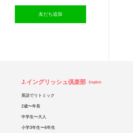
友だち追加
J.イングリッシュ倶楽部
English
英語でリトミック
2歳〜年長
中学生〜大人
小学3年生〜6年生