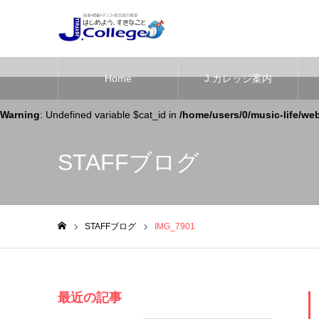
Home
J.カレッジ案内
Warning
: Undefined variable $cat_id in
/home/users/0/music-life/we
STAFFブログ
STAFFブログ
IMG_7901
ホーム
最近の記事