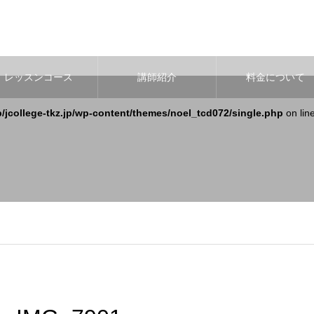
レッスンコース
講師紹介
料金について
b/jcollege-tkz.jp/wp-content/themes/noel_tcd072/single.php
on lin