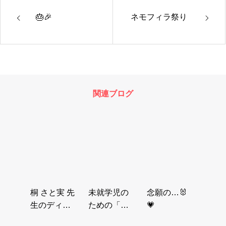
🎂🎉
ネモフィラ祭り
関連ブログ
桐 さと実 先
未就学児の
念願の…🐰
生のディナ
ための「お
💗
ーコンサー
けいこ体験