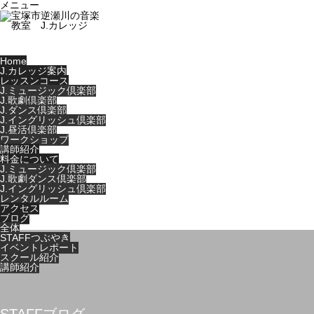
メニュー
Home
J.カレッジ案内
レッスンコース
J.ミュージック倶楽部
J.歌劇倶楽部
J.ダンス倶楽部
J.イングリッシュ倶楽部
J.昼活倶楽部
ワークショップ
講師紹介
料金について
J.ミュージック倶楽部
J.歌劇ダンス倶楽部
J.イングリッシュ倶楽部
レンタルルーム
アクセス
ブログ
全体
STAFFつぶやき
イベントレポート
スクール紹介
講師紹介