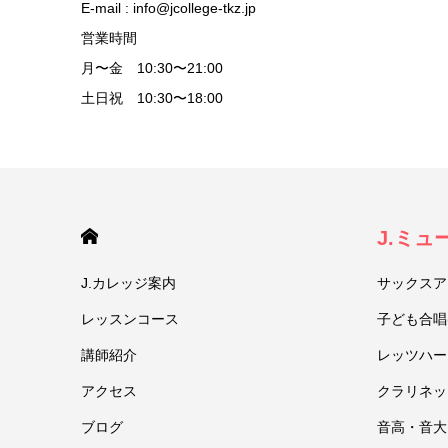
E-mail : info@jcollege-tkz.jp
営業時間
月〜金 10:30〜21:00
土日祝 10:30〜18:00
HOME
J.ミ
J.カレッジ案内
サックスア
レッスンコース
子ども合唱
講師紹介
レッツハー
アクセス
クラリネッ
ブログ
音高・音大