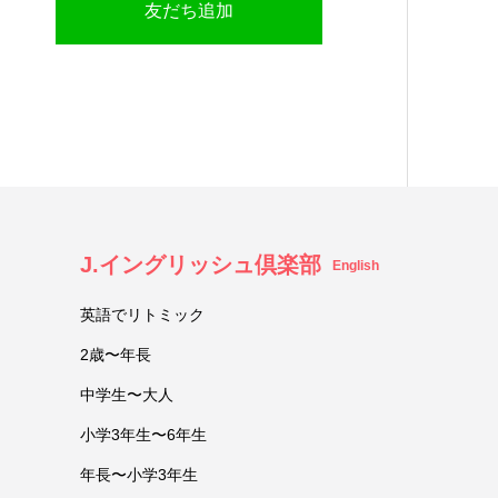
友だち追加
J.イングリッシュ倶楽部
English
英語でリトミック
2歳〜年長
中学生〜大人
小学3年生〜6年生
年長〜小学3年生