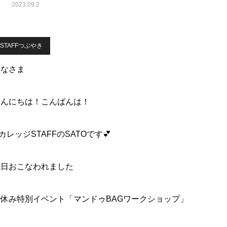
2023.09.2
STAFFつぶやき
みなさま
こんにちは！こんばんは！
.カレッジSTAFFのSATOです💕
先日おこなわれました
夏休み特別イベント「マンドゥBAGワークショップ」