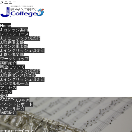
メニュー
Home
J.カレッジ案内
レッスンコース
J.ミュージック倶楽部
J.歌劇倶楽部
J.ダンス倶楽部
J.イングリッシュ倶楽部
J.昼活倶楽部
ワークショップ
講師紹介
料金について
J.ミュージック倶楽部
J.歌劇ダンス倶楽部
J.イングリッシュ倶楽部
レンタルルーム
アクセス
ブログ
全体
STAFFつぶやき
イベントレポート
スクール紹介
講師紹介