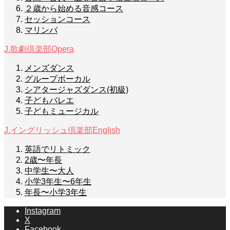
２歳から始める音感コース
セッションコース
マリンバ
J.歌劇倶楽部
Opera
メンズダンス
グループボーカル
シアタージャズダンス(初級)
子どもバレエ
子どもミュージカル
J.イングリッシュ倶楽部
English
英語でリトミック
2歳〜年長
中学生〜大人
小学3年生〜6年生
年長〜小学3年生
Instagram
X
Facebook