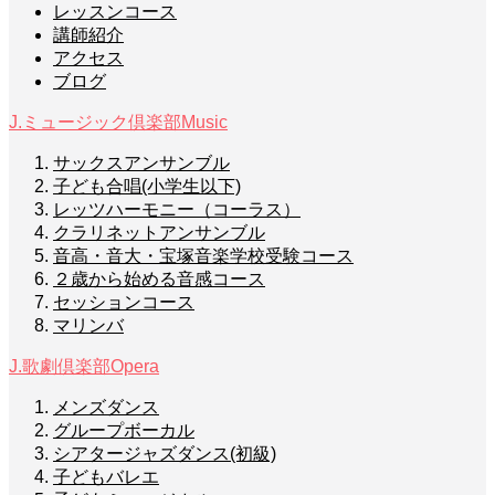
レッスンコース
講師紹介
アクセス
ブログ
J.ミュージック倶楽部
Music
サックスアンサンブル
子ども合唱(小学生以下)
レッツハーモニー（コーラス）
クラリネットアンサンブル
音高・音大・宝塚音楽学校受験コース
２歳から始める音感コース
セッションコース
マリンバ
J.歌劇倶楽部
Opera
メンズダンス
グループボーカル
シアタージャズダンス(初級)
子どもバレエ