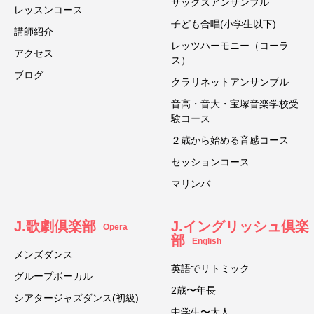
サックスアンサンブル
レッスンコース
子ども合唱(小学生以下)
講師紹介
レッツハーモニー（コーラ
アクセス
ス）
ブログ
クラリネットアンサンブル
音高・音大・宝塚音楽学校受
験コース
２歳から始める音感コース
セッションコース
マリンバ
J.歌劇倶楽部
J.イングリッシュ倶楽
Opera
部
English
メンズダンス
英語でリトミック
グループボーカル
2歳〜年長
シアタージャズダンス(初級)
中学生〜大人