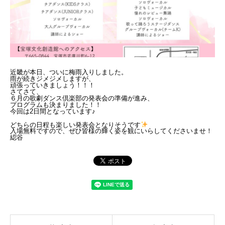
近畿が本日、ついに梅雨入りしました。
雨が続きジメジメしますが、
頑張っていきましょう！！！
さてさて、
６月の歌劇ダンス倶楽部の発表会の準備が進み、
プログラムも決まりました！！
今回は2日間となっています♪
どちらの日程も楽しい発表会となりそうです
入場無料ですので、ぜひ皆様の輝く姿を観にいらしてくださいませ！
綛谷