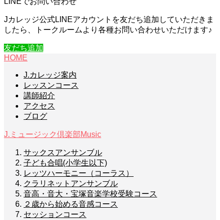
LINEでお問い合わせ
Jカレッジ公式LINEアカウントを友だち追加していただきま
したら、トークルームより各種お問い合わせいただけます♪
友だち追加
HOME
J.カレッジ案内
レッスンコース
講師紹介
アクセス
ブログ
J.ミュージック倶楽部
Music
サックスアンサンブル
子ども合唱(小学生以下)
レッツハーモニー（コーラス）
クラリネットアンサンブル
音高・音大・宝塚音楽学校受験コース
２歳から始める音感コース
セッションコース