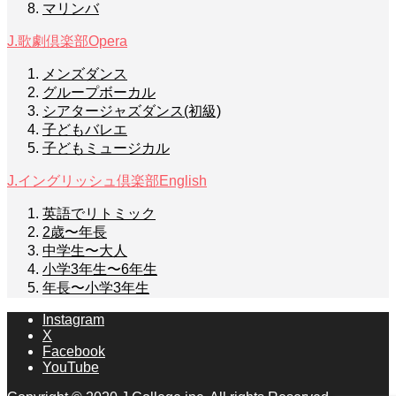
マリンバ
J.歌劇倶楽部
Opera
メンズダンス
グループボーカル
シアタージャズダンス(初級)
子どもバレエ
子どもミュージカル
J.イングリッシュ倶楽部
English
英語でリトミック
2歳〜年長
中学生〜大人
小学3年生〜6年生
年長〜小学3年生
Instagram
X
Facebook
YouTube