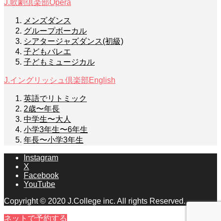
J.歌劇倶楽部
Opera
メンズダンス
グループボーカル
シアタージャズダンス(初級)
子どもバレエ
子どもミュージカル
J.イングリッシュ倶楽部
English
英語でリトミック
2歳〜年長
中学生〜大人
小学3年生〜6年生
年長〜小学3年生
Instagram
X
Facebook
YouTube
Copyright © 2020 J.College inc. All rights Reserved.
ネットで予約する