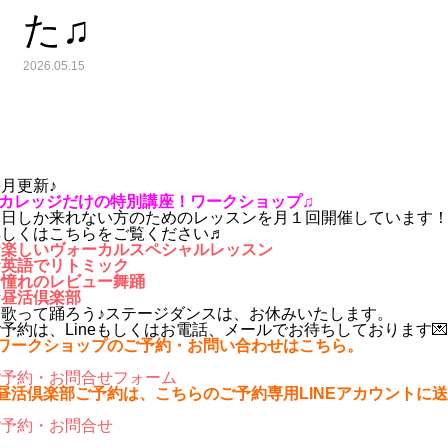
た♫
2026.05.15
月更新♪
.カレッジだけの特別講座！ワークショップ♫
休日しか来れない方のためのレッスンを月１回開催しています
詳しくはこちらをご覧ください♬
☆楽しいヴォーカルスペシャルレッスン
☆英語でリトミック
☆憧れのレビュー舞踊
☆昼活倶楽部
☆歌って踊ろう♪ステージダンスは、お休みいたします。
予約は、Lineもしくはお電話、メールでお待ちしております💌
■ワークショップのご予約・お問い合わせはこちら。
ご予約・お問合せフォーム
■昼活倶楽部ご予約は、こちらのご予約専用LINEアカウントに
ご予約・お問合せ