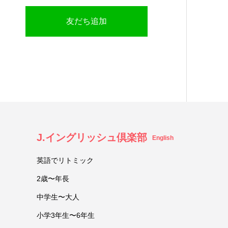
友だち追加
J.イングリッシュ倶楽部
English
英語でリトミック
2歳〜年長
中学生〜大人
小学3年生〜6年生