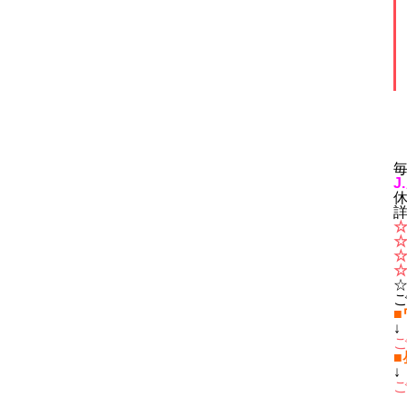
毎
J
ご
↓
↓