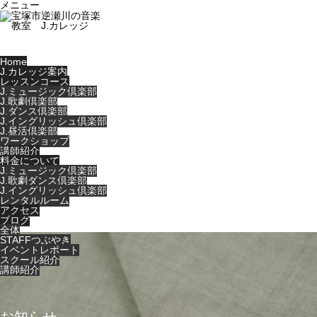
メニュー
Home
J.カレッジ案内
レッスンコース
J.ミュージック倶楽部
J.歌劇倶楽部
J.ダンス倶楽部
J.イングリッシュ倶楽部
J.昼活倶楽部
ワークショップ
講師紹介
料金について
J.ミュージック倶楽部
J.歌劇ダンス倶楽部
J.イングリッシュ倶楽部
レンタルルーム
アクセス
ブログ
全体
STAFFつぶやき
イベントレポート
スクール紹介
講師紹介