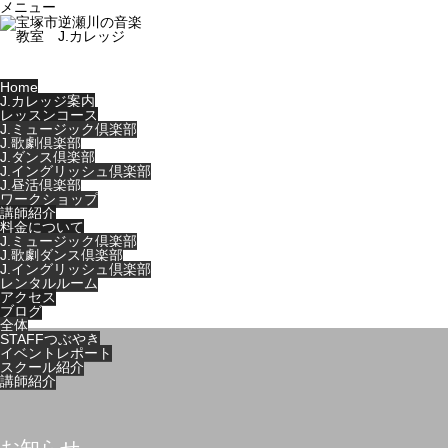
メニュー
Home
J.カレッジ案内
レッスンコース
J.ミュージック倶楽部
J.歌劇倶楽部
J.ダンス倶楽部
J.イングリッシュ倶楽部
J.昼活倶楽部
ワークショップ
講師紹介
料金について
J.ミュージック倶楽部
J.歌劇ダンス倶楽部
J.イングリッシュ倶楽部
レンタルルーム
アクセス
ブログ
全体
STAFFつぶやき
イベントレポート
スクール紹介
講師紹介