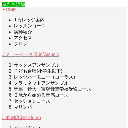
友だち追加
HOME
J.カレッジ案内
レッスンコース
講師紹介
アクセス
ブログ
J.ミュージック倶楽部
Music
サックスアンサンブル
子ども合唱(小学生以下)
レッツハーモニー（コーラス）
クラリネットアンサンブル
音高・音大・宝塚音楽学校受験コース
２歳から始める音感コース
セッションコース
マリンバ
J.歌劇倶楽部
Opera