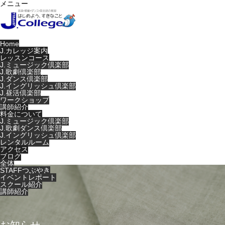
メニュー
Home
J.カレッジ案内
レッスンコース
J.ミュージック倶楽部
J.歌劇倶楽部
J.ダンス倶楽部
J.イングリッシュ倶楽部
J.昼活倶楽部
ワークショップ
講師紹介
料金について
J.ミュージック倶楽部
J.歌劇ダンス倶楽部
J.イングリッシュ倶楽部
レンタルルーム
アクセス
ブログ
全体
STAFFつぶやき
イベントレポート
スクール紹介
講師紹介