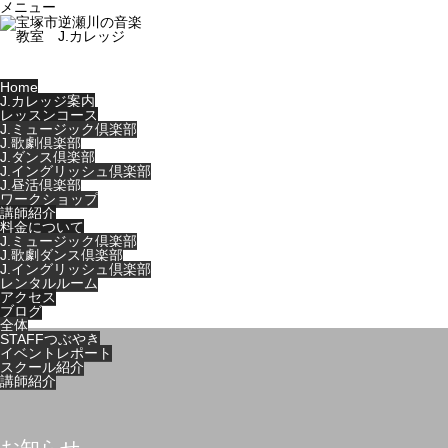
メニュー
Home
J.カレッジ案内
レッスンコース
J.ミュージック倶楽部
J.歌劇倶楽部
J.ダンス倶楽部
J.イングリッシュ倶楽部
J.昼活倶楽部
ワークショップ
講師紹介
料金について
J.ミュージック倶楽部
J.歌劇ダンス倶楽部
J.イングリッシュ倶楽部
レンタルルーム
アクセス
ブログ
全体
STAFFつぶやき
イベントレポート
スクール紹介
講師紹介