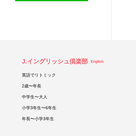
J.イングリッシュ倶楽部
English
英語でリトミック
2歳〜年長
中学生〜大人
小学3年生〜6年生
年長〜小学3年生