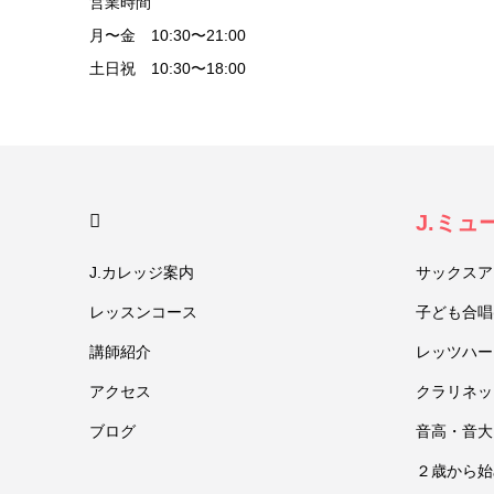
営業時間
月〜金 10:30〜21:00
土日祝 10:30〜18:00
HOME
J.ミ
J.カレッジ案内
サックスア
レッスンコース
子ども合唱
講師紹介
レッツハー
アクセス
クラリネッ
ブログ
音高・音大
２歳から始