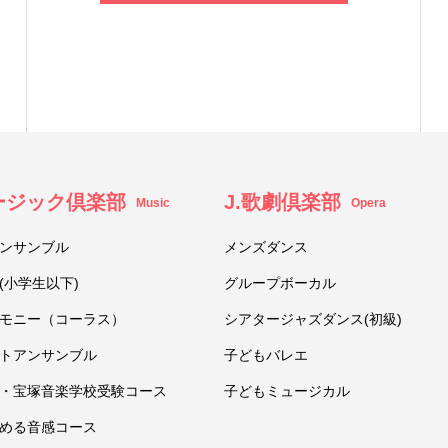
ュージック倶楽部
J.歌劇倶楽部
Music
Opera
ンサンブル
メンズダンス
(小学生以下)
グループボーカル
モニー（コーラス）
シアタージャズダンス(初級)
トアンサンブル
子どもバレエ
・宝塚音楽学校受験コース
子どもミュージカル
める音感コース