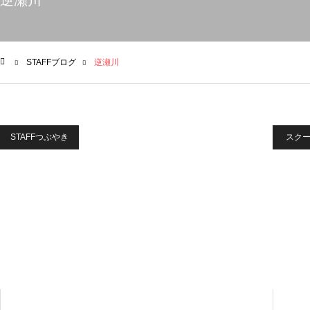
逆瀬川
STAFFブログ
逆瀬川
ム
STAFFつぶやき
スク