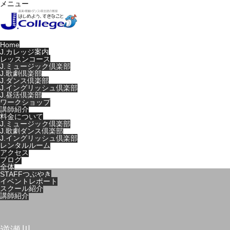
メニュー
Home
J.カレッジ案内
レッスンコース
J.ミュージック倶楽部
J.歌劇倶楽部
J.ダンス倶楽部
J.イングリッシュ倶楽部
J.昼活倶楽部
ワークショップ
講師紹介
料金について
J.ミュージック倶楽部
J.歌劇ダンス倶楽部
J.イングリッシュ倶楽部
レンタルルーム
アクセス
ブログ
全体
STAFFつぶやき
イベントレポート
スクール紹介
講師紹介