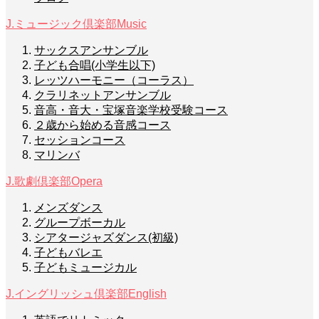
J.ミュージック倶楽部
Music
サックスアンサンブル
子ども合唱(小学生以下)
レッツハーモニー（コーラス）
クラリネットアンサンブル
音高・音大・宝塚音楽学校受験コース
２歳から始める音感コース
セッションコース
マリンバ
J.歌劇倶楽部
Opera
メンズダンス
グループボーカル
シアタージャズダンス(初級)
子どもバレエ
子どもミュージカル
J.イングリッシュ倶楽部
English