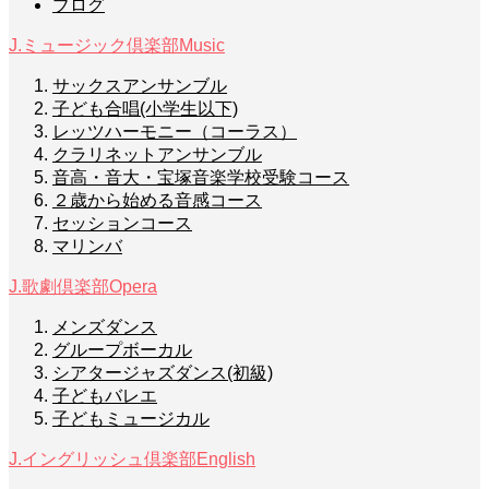
ブログ
J.ミュージック倶楽部
Music
サックスアンサンブル
子ども合唱(小学生以下)
レッツハーモニー（コーラス）
クラリネットアンサンブル
音高・音大・宝塚音楽学校受験コース
２歳から始める音感コース
セッションコース
マリンバ
J.歌劇倶楽部
Opera
メンズダンス
グループボーカル
シアタージャズダンス(初級)
子どもバレエ
子どもミュージカル
J.イングリッシュ倶楽部
English