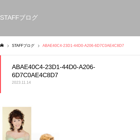
STAFFブログ
STAFFブログ
ABAE40C4-23D1-44D0-A206-6D7C0AE4C8D7
ム
ABAE40C4-23D1-44D0-A206-
6D7C0AE4C8D7
2023.11.14