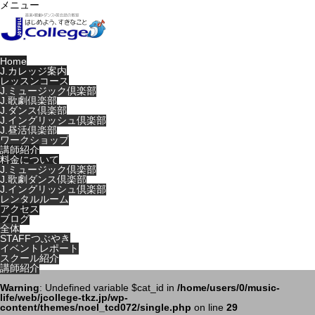
メニュー
Home
J.カレッジ案内
レッスンコース
J.ミュージック倶楽部
J.歌劇倶楽部
J.ダンス倶楽部
J.イングリッシュ倶楽部
J.昼活倶楽部
ワークショップ
講師紹介
料金について
J.ミュージック倶楽部
J.歌劇ダンス倶楽部
J.イングリッシュ倶楽部
レンタルルーム
アクセス
ブログ
全体
STAFFつぶやき
イベントレポート
スクール紹介
講師紹介
Warning
: Undefined variable $cat_id in
/home/users/0/music-
life/web/jcollege-tkz.jp/wp-
content/themes/noel_tcd072/single.php
on line
29