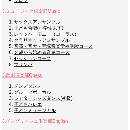
ブログ
J.ミュージック倶楽部
Music
サックスアンサンブル
子ども合唱(小学生以下)
レッツハーモニー（コーラス）
クラリネットアンサンブル
音高・音大・宝塚音楽学校受験コース
２歳から始める音感コース
セッションコース
マリンバ
J.歌劇倶楽部
Opera
メンズダンス
グループボーカル
シアタージャズダンス(初級)
子どもバレエ
子どもミュージカル
J.イングリッシュ倶楽部
English