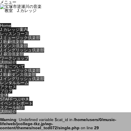
メニュー
Home
J.カレッジ案内
レッスンコース
J.ミュージック倶楽部
J.歌劇倶楽部
J.ダンス倶楽部
J.イングリッシュ倶楽部
J.昼活倶楽部
ワークショップ
講師紹介
料金について
J.ミュージック倶楽部
J.歌劇ダンス倶楽部
J.イングリッシュ倶楽部
レンタルルーム
アクセス
ブログ
全体
STAFFつぶやき
イベントレポート
スクール紹介
講師紹介
Warning
: Undefined variable $cat_id in
/home/users/0/music-
life/web/jcollege-tkz.jp/wp-
content/themes/noel_tcd072/single.php
on line
29