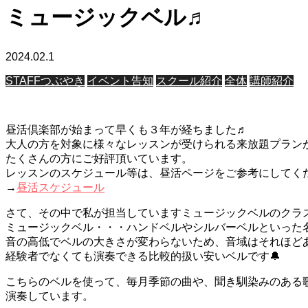
ミュージックベル♬
2024.02.1
STAFFつぶやき
イベント告知
スクール紹介
全体
講師紹介
昼活倶楽部が始まって早くも３年が経ちました♬
大人の方を対象に様々なレッスンが受けられる来放題プラン
たくさんの方にご好評頂いています。
レッスンのスケジュール等は、昼活ページをご参考にしてく
→
昼活スケジュール
さて、その中で私が担当していますミュージックベルのクラ
ミュージックベル・・・ハンドベルやシルバーベルといった
音の高低でベルの大きさが変わらないため、音域はそれほど
経験者でなくても演奏できる比較的扱い安いベルです🔔
こちらのベルを使って、毎月季節の曲や、聞き馴染みのある
演奏しています。