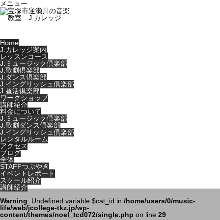
メニュー
Home
J.カレッジ案内
レッスンコース
J.ミュージック倶楽部
J.歌劇倶楽部
J.ダンス倶楽部
J.イングリッシュ倶楽部
J.昼活倶楽部
ワークショップ
講師紹介
料金について
J.ミュージック倶楽部
J.歌劇ダンス倶楽部
J.イングリッシュ倶楽部
レンタルルーム
アクセス
ブログ
全体
STAFFつぶやき
イベントレポート
スクール紹介
講師紹介
Warning
: Undefined variable $cat_id in
/home/users/0/music-
life/web/jcollege-tkz.jp/wp-
content/themes/noel_tcd072/single.php
on line
29