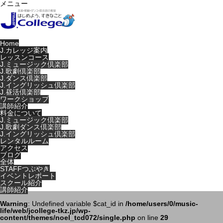
メニュー
Home
J.カレッジ案内
レッスンコース
J.ミュージック倶楽部
J.歌劇倶楽部
J.ダンス倶楽部
J.イングリッシュ倶楽部
J.昼活倶楽部
ワークショップ
講師紹介
料金について
J.ミュージック倶楽部
J.歌劇ダンス倶楽部
J.イングリッシュ倶楽部
レンタルルーム
アクセス
ブログ
全体
STAFFつぶやき
イベントレポート
スクール紹介
講師紹介
Warning
: Undefined variable $cat_id in
/home/users/0/music-
life/web/jcollege-tkz.jp/wp-
content/themes/noel_tcd072/single.php
on line
29