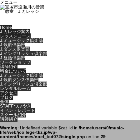
メニュー
Home
J.カレッジ案内
レッスンコース
J.ミュージック倶楽部
J.歌劇倶楽部
J.ダンス倶楽部
J.イングリッシュ倶楽部
J.昼活倶楽部
ワークショップ
講師紹介
料金について
J.ミュージック倶楽部
J.歌劇ダンス倶楽部
J.イングリッシュ倶楽部
レンタルルーム
アクセス
ブログ
全体
STAFFつぶやき
イベントレポート
スクール紹介
講師紹介
Warning
: Undefined variable $cat_id in
/home/users/0/music-
life/web/jcollege-tkz.jp/wp-
content/themes/noel_tcd072/single.php
on line
29