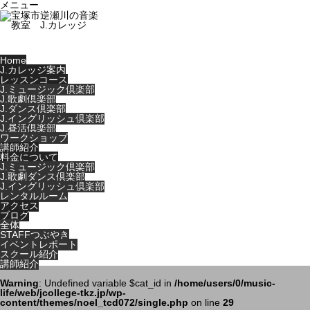
メニュー
Home
J.カレッジ案内
レッスンコース
J.ミュージック倶楽部
J.歌劇倶楽部
J.ダンス倶楽部
J.イングリッシュ倶楽部
J.昼活倶楽部
ワークショップ
講師紹介
料金について
J.ミュージック倶楽部
J.歌劇ダンス倶楽部
J.イングリッシュ倶楽部
レンタルルーム
アクセス
ブログ
全体
STAFFつぶやき
イベントレポート
スクール紹介
講師紹介
Warning
: Undefined variable $cat_id in
/home/users/0/music-
life/web/jcollege-tkz.jp/wp-
content/themes/noel_tcd072/single.php
on line
29