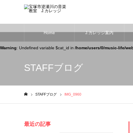
Home
J.カレッジ案内
Warning
: Undefined variable $cat_id in
/home/users/0/music-life/we
STAFFブログ
STAFFブログ
IMG_0960
ホーム
最近の記事