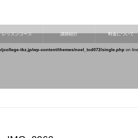
レッスンコース
講師紹介
料金について
b/jcollege-tkz.jp/wp-content/themes/noel_tcd072/single.php
on lin