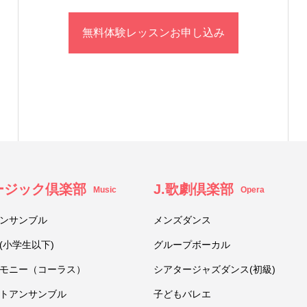
無料体験レッスンお申し込み
ュージック倶楽部
J.歌劇倶楽部
Music
Opera
ンサンブル
メンズダンス
(小学生以下)
グループボーカル
モニー（コーラス）
シアタージャズダンス(初級)
トアンサンブル
子どもバレエ