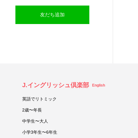
友だち追加
J.イングリッシュ倶楽部
English
英語でリトミック
2歳〜年長
中学生〜大人
小学3年生〜6年生