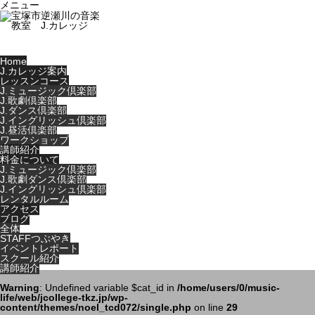
メニュー
Home
J.カレッジ案内
レッスンコース
J.ミュージック倶楽部
J.歌劇倶楽部
J.ダンス倶楽部
J.イングリッシュ倶楽部
J.昼活倶楽部
ワークショップ
講師紹介
料金について
J.ミュージック倶楽部
J.歌劇ダンス倶楽部
J.イングリッシュ倶楽部
レンタルルーム
アクセス
ブログ
全体
STAFFつぶやき
イベントレポート
スクール紹介
講師紹介
Warning
: Undefined variable $cat_id in
/home/users/0/music-
life/web/jcollege-tkz.jp/wp-
content/themes/noel_tcd072/single.php
on line
29