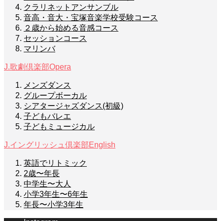
クラリネットアンサンブル
音高・音大・宝塚音楽学校受験コース
２歳から始める音感コース
セッションコース
マリンバ
J.歌劇倶楽部
Opera
メンズダンス
グループボーカル
シアタージャズダンス(初級)
子どもバレエ
子どもミュージカル
J.イングリッシュ倶楽部
English
英語でリトミック
2歳〜年長
中学生〜大人
小学3年生〜6年生
年長〜小学3年生