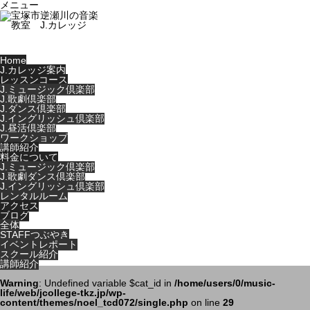
メニュー
Home
J.カレッジ案内
レッスンコース
J.ミュージック倶楽部
J.歌劇倶楽部
J.ダンス倶楽部
J.イングリッシュ倶楽部
J.昼活倶楽部
ワークショップ
講師紹介
料金について
J.ミュージック倶楽部
J.歌劇ダンス倶楽部
J.イングリッシュ倶楽部
レンタルルーム
アクセス
ブログ
全体
STAFFつぶやき
イベントレポート
スクール紹介
講師紹介
Warning
: Undefined variable $cat_id in
/home/users/0/music-
life/web/jcollege-tkz.jp/wp-
content/themes/noel_tcd072/single.php
on line
29