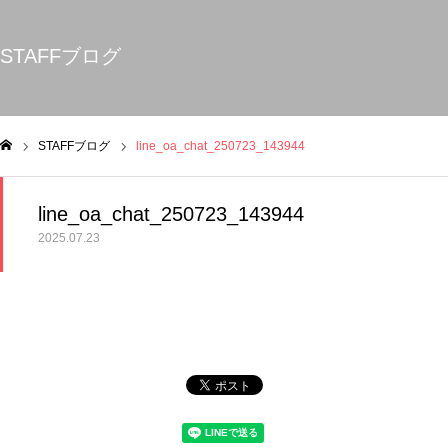
STAFFブログ
STAFFブログ
line_oa_chat_250723_143944
ム
line_oa_chat_250723_143944
2025.07.23