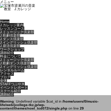
メニュー
Home
J.カレッジ案内
レッスンコース
J.ミュージック倶楽部
J.歌劇倶楽部
J.ダンス倶楽部
J.イングリッシュ倶楽部
J.昼活倶楽部
ワークショップ
講師紹介
料金について
J.ミュージック倶楽部
J.歌劇ダンス倶楽部
J.イングリッシュ倶楽部
レンタルルーム
アクセス
ブログ
全体
STAFFつぶやき
イベントレポート
スクール紹介
講師紹介
Warning
: Undefined variable $cat_id in
/home/users/0/music-
life/web/jcollege-tkz.jp/wp-
content/themes/noel_tcd072/single.php
on line
29